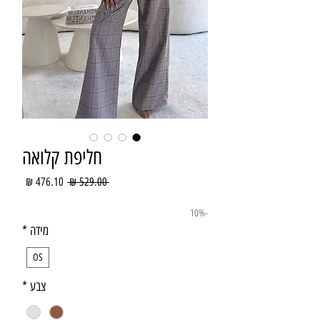
חליפת קלואה
מחיר
מחיר
 ‏529.00 ‏₪ 
רגיל
מבצע
-10%
מידה
*
OS
צבע
*