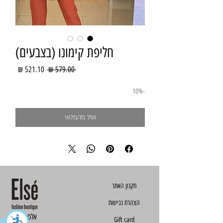
חליפת קימונו (בצבעים)
מחיר
מחיר
 ‏579.00 ‏₪ 
רגיל
מבצע
-10%
אזל מהמלאי
הצהרת נגישות
Else - אלס
Gift card