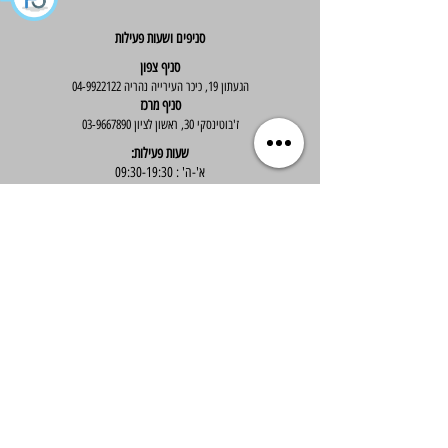
סניפים ושעות פעילות
סניף צפון
הגעתון 19, כיכר העירייה נהריה
04-9922122
סניף מרכז
ז'בוטינסקי 30, ראשון לציון
03-9667890
:שעות פעילות
א'-ה' : 09:30-19:30
יום ו' : 09:30-14:00
שירות לקוחות
בוטיק אלס - אופנה וסטייל לנשים
בניית אתר -
Wix Expert
הצטרפי לניוזלטר שלנו לקבלת עדכונים שווים