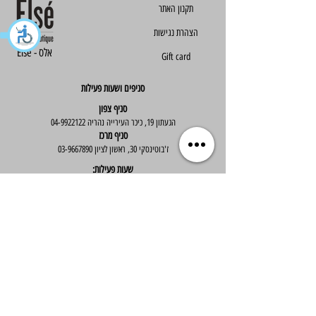
הצהרת נגישות
Else - אלס
Gift card
סניפים ושעות פעילות
סניף צפון
הגעתון 19, כיכר העירייה נהריה
04-9922122
סניף מרכז
ז'בוטינסקי 30, ראשון לציון
03-9667890
:שעות פעילות
א'-ה' : 09:30-19:30
יום ו' : 09:30-14:00
שירות לקוחות
בוטיק אלס - אופנה וסטייל לנשים
בניית אתר -
Wix Expert
הצטרפי לניוזלטר שלנו לקבלת עדכונים שווים