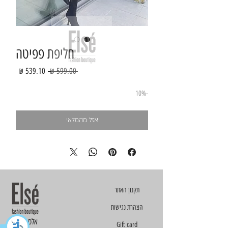
חליפת פפיטה
מחיר
מחיר
 ‏599.00 ‏₪ 
רגיל
מבצע
-10%
אזל מהמלאי
הצהרת נגישות
Else - אלס
Gift card