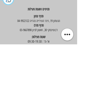
סניפים ושעות פעילות
סניף צפון
הגעתון 19, כיכר העירייה נהריה
04-9922122
סניף מרכז
ז'בוטינסקי 30, ראשון לציון
03-9667890
:שעות פעילות
א'-ה' : 09:30-19:30
יום ו' : 09:30-14:00
שירות לקוחות
בוטיק אלס - אופנה וסטייל לנשים
בניית אתר -
Wix Expert
הצטרפי לניוזלטר שלנו לקבלת עדכונים שווים