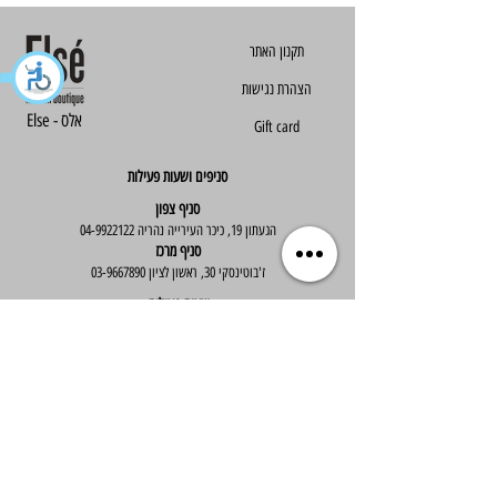
הצהרת נגישות
Else - אלס
Gift card
סניפים ושעות פעילות
סניף צפון
הגעתון 19, כיכר העירייה נהריה
04-9922122
סניף מרכז
ז'בוטינסקי 30, ראשון לציון
03-9667890
:שעות פעילות
א'-ה' : 09:30-19:30
יום ו' : 09:30-14:00
שירות לקוחות
בוטיק אלס - אופנה וסטייל לנשים
בניית אתר -
Wix Expert