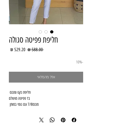
חליפת פפיטה סגולה
מחיר
מחיר
 ‏588.00 ‏₪ 
רגיל
מבצע
-10%
אזל מהמלאי
מכנס7/8 עם גומי במותן 