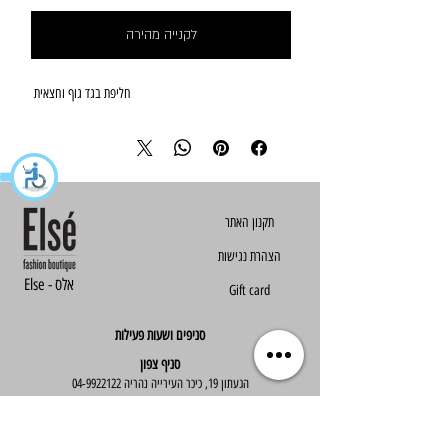
לקנייה מהירה
חליפת בגד גוף וחצאית 
הצהרת נגישות
Else - אלס
Gift card
סניפים ושעות פעילות
סניף צפון
הגעתון 19, כיכר העירייה נהריה
04-9922122
סניף מרכז
ז'בוטינסקי 30, ראשון לציון
03-9667890