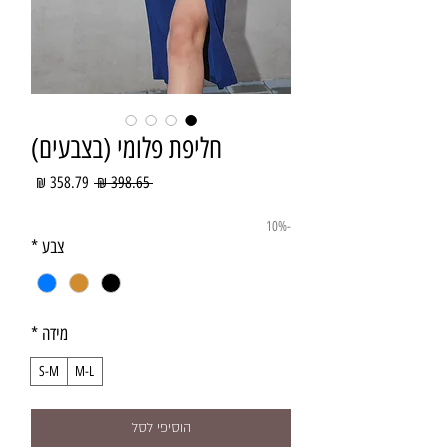
חליפת פלומי (בצבעים)
מחיר
מחיר
 ‏398.65 ‏₪ 
רגיל
מבצע
-10%
צבע
*
מידה
*
S-M
M-L
הוסיפי לסל