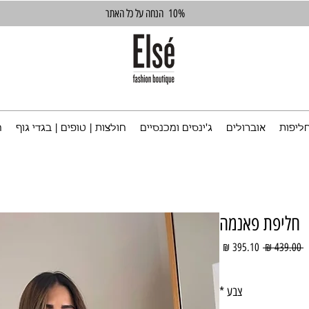
10%
הנחה על כל האתר
ליפות
אוברולים
ג'ינסים ומכנסיים
חולצות | טופים | בגדי גוף
ח
חליפת פאנמה
מחיר
מחיר
 ‏439.00 ‏₪ 
רגיל
מבצע
צבע
*