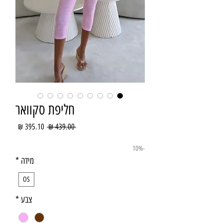
חליפת סקוואר
מחיר
מחיר
 ‏439.00 ‏₪ 
רגיל
מבצע
-10%
מידה
*
OS
צבע
*