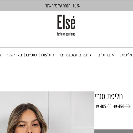
10%
הנחה על כל האתר
ליפות
אוברולים
ג'ינסים ומכנסיים
חולצות | טופים | בגדי גוף
ח
חליפת סנדי
מחיר
מחיר
 ‏450.00 ‏₪ 
רגיל
מבצע