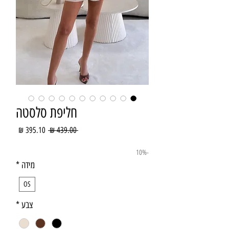
חליפת סלסטה
מחיר
מחיר
 ‏439.00 ‏₪ 
רגיל
מבצע
-10%
מידה
*
OS
צבע
*