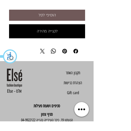
הוסיפי לסל
לקנייה מהירה
הצהרת נגישות
Else - אלס
Gift card
סניפים ושעות פעילות
סניף צפון
הגעתון 19, כיכר העירייה נהריה
04-9922122
סניף מרכז