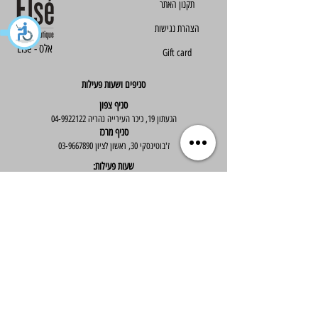
הצהרת נגישות
Else - אלס
Gift card
סניפים ושעות פעילות
סניף צפון
הגעתון 19, כיכר העירייה נהריה
04-9922122
סניף מרכז
ז'בוטינסקי 30, ראשון לציון
03-9667890
:שעות פעילות
א'-ה' : 09:30-19:30
יום ו' : 09:30-14:00
שירות לקוחות
בוטיק אלס - אופנה וסטייל לנשים
בניית אתר -
Wix Expert
הצטרפי לניוזלטר שלנו לקבלת עדכונים שווים