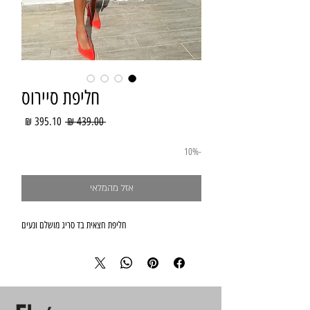
חליפת סיירוס
מחיר
מחיר
 ‏439.00 ‏₪ 
רגיל
מבצע
-10%
אזל מהמלאי
חליפת חצאית בד סריג מושלם ונעים