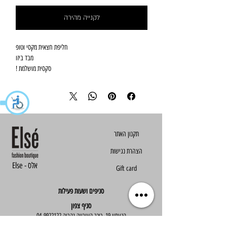
לקנייה מהירה
חליפת חצאית מקסי וטופ
מבד ביזו
סקסית מושלמת !
הצהרת נגישות
Else - אלס
Gift card
סניפים ושעות פעילות
סניף צפון
הגעתון 19, כיכר העירייה נהריה
04-9922122
סניף מרכז