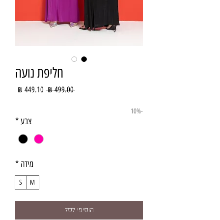
חליפת נועה
מחיר
מחיר
 ‏499.00 ‏₪ 
רגיל
מבצע
-10%
צבע
*
מידה
*
S
M
הוסיפי לסל