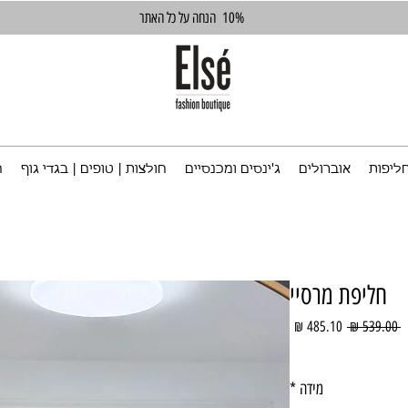
10%
הנחה על כל האתר
ליפות
אוברולים
ג'ינסים ומכנסיים
חולצות | טופים | בגדי גוף
ח
חליפת מרסיי
מחיר
מחיר
 ‏539.00 ‏₪ 
רגיל
מבצע
מידה
*