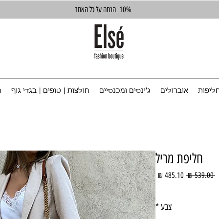
10%
הנחה על כל האתר
ליפות
אוברולים
ג'ינסים ומכנסיים
חולצות | טופים | בגדי גוף
ח
חליפת מריל
מחיר
מחיר
 ‏539.00 ‏₪ 
רגיל
מבצע
צבע
*