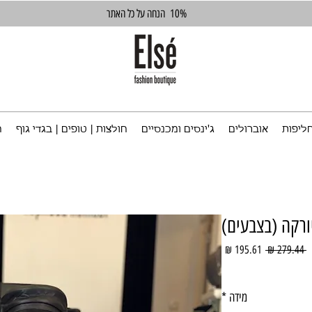
10%
הנחה על כל האתר
ליפות
אוברולים
ג'ינסים ומכנסיים
חולצות | טופים | בגדי גוף
ח
ורקה (בצבעים)
מחיר
מחיר
 ‏279.44 ‏₪ 
רגיל
מבצע
מידה
*