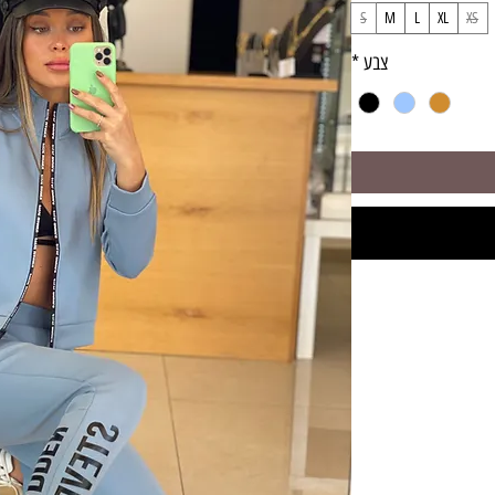
S
M
L
XL
XS
צבע
*