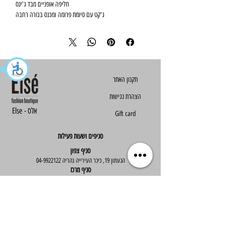
חליפה אופניים מבד ג'ינס
ג'קט עם סיומת פרומה ומכנס בגזרה רחבה
הצהרת נגישות
Else - אלס
Gift card
סניפים ושעות פעילות
סניף צפון
הגעתון 19, כיכר העירייה נהריה
04-9922122
סניף מרכז
ז'בוטינסקי 30, ראשון לציון
03-9667890
:שעות פעילות
א'-ה' : 09:30-19:30
יום ו' : 09:30-14:00