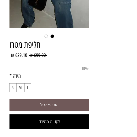
חליפת מטרו
מחיר
מחיר
 ‏699.00 ‏₪ 
רגיל
מבצע
-10%
מידה
*
S
M
L
הוסיפי לסל
לקנייה מהירה