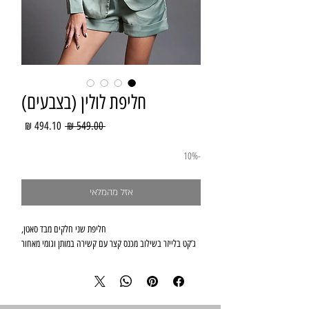
חליפת לולין (בצבעים)
מחיר
מחיר
 ‏549.00 ‏₪ 
רגיל
מבצע
-10%
אזל מהמלאי
חליפת שני חלקים מבד סאטן,
ג’קט בלייזר בשילוב מכנס קצר עם קשירה במותן וגומי מאחור