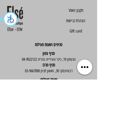
הצהרת נגישות
Else - אלס
Gift card
סניפים ושעות פעילות
סניף צפון
הגעתון 19, כיכר העירייה נהריה
04-9922122
סניף מרכז
ז'בוטינסקי 30, ראשון לציון
03-9667890
:שעות פעילות
א'-ה' : 09:30-19:30
יום ו' : 09:30-14:00
שירות לקוחות
בוטיק אלס - אופנה וסטייל לנשים
בניית אתר -
Wix Expert