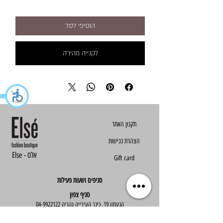
הוסיפי לסל
לקנייה מהירה
הצהרת נגישות
Else - אלס
Gift card
סניפים ושעות פעילות
סניף צפון
הגעתון 19, כיכר העירייה נהריה
04-9922122
סניף מרכז