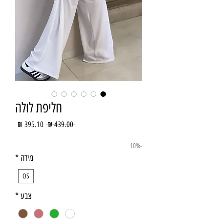
חליפת לולה
מחיר
מחיר
 ‏439.00 ‏₪ 
רגיל
מבצע
-10%
מידה
*
OS
צבע
*