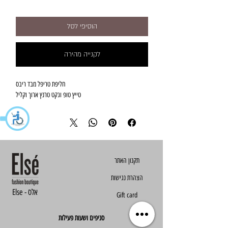
הוסיפי לסל
לקנייה מהירה
חליפת טריפל מבד ריבס
טייץ טופ וגקט טרנץ ארוך וקליל
הצהרת נגישות
Else - אלס
Gift card
סניפים ושעות פעילות