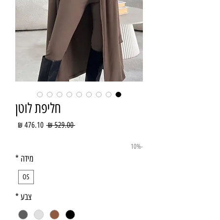
חליפת לוטן
מחיר
מחיר
 ‏529.00 ‏₪ 
רגיל
מבצע
-10%
מידה
*
OS
צבע
*