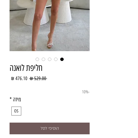
חליפת לואנה
מחיר
מחיר
 ‏529.00 ‏₪ 
רגיל
מבצע
-10%
מידה
*
OS
הוסיפי לסל