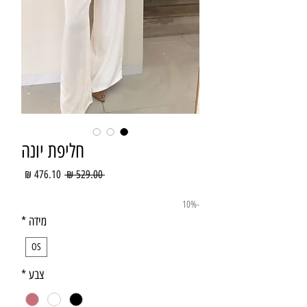
חליפת יונה
מחיר
מחיר
 ‏529.00 ‏₪ 
רגיל
מבצע
-10%
מידה
*
OS
צבע
*