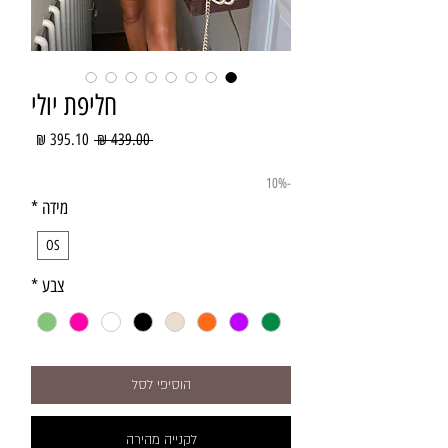
חליפת יולי
מחיר
מחיר
 ‏439.00 ‏₪ 
רגיל
מבצע
-10%
מידה
*
OS
צבע
*
הוסיפי לסל
לקנייה מהירה