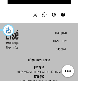
הצהרת נגישות
Else - אלס
Gift card
סניפים ושעות פעילות
סניף צפון
הגעתון 19, כיכר העירייה נהריה
04-9922122
סניף מרכז
ז'בוטינסקי 30, ראשון לציון
03-9667890
:שעות פעילות
א'-ה' : 09:30-19:30
יום ו' : 09:30-14:00
שירות לקוחות