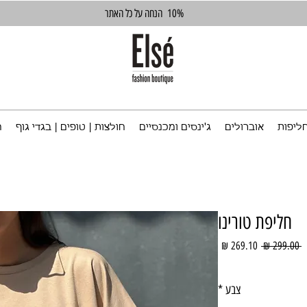
10%
הנחה על כל האתר
ליפות
אוברולים
ג'ינסים ומכנסיים
חולצות | טופים | בגדי גוף
ח
חליפת טורינו
מחיר
מחיר
 ‏299.00 ‏₪ 
רגיל
מבצע
צבע
*