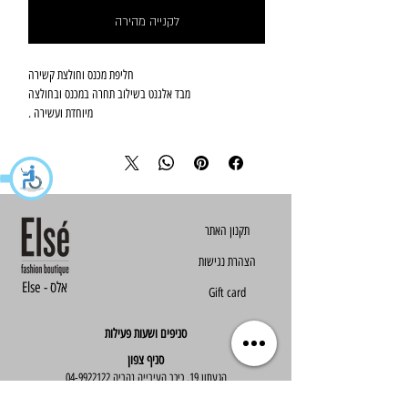
לקנייה מהירה
חליפת מכנס וחולצת קשירה
מבד אלגנט בשילוב תחרה במכנס ובחולצה
מיוחדת ועשירה .
וואן סייז - מתאימה עד מידה עד 40
הצהרת נגישות
Else - אלס
Gift card
סניפים ושעות פעילות
סניף צפון
הגעתון 19, כיכר העירייה נהריה
04-9922122
סניף מרכז