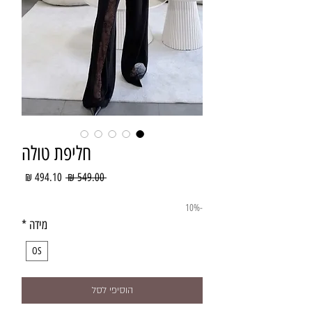
חליפת טולה
מחיר
מחיר
 ‏549.00 ‏₪ 
רגיל
מבצע
-10%
מידה
*
OS
הוסיפי לסל