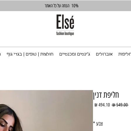
10%
הנחה על כל האתר
ליפות
אוברולים
ג'ינסים ומכנסיים
חולצות | טופים | בגדי גוף
ח
חליפת דנין
מחיר
מחיר
 ‏549.00 ‏₪ 
רגיל
מבצע
צבע
*