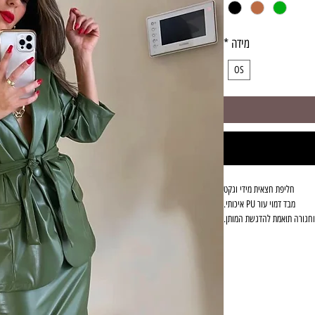
מידה
*
OS
חליפת חצאית מידי וגקט
מבד דמוי עור PU איכותי.
וחגורה תואמת להדגשת המותן.
מתאים למידות S-M-L