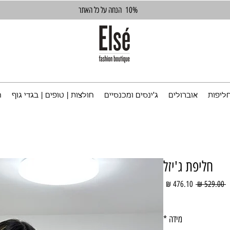
10%
הנחה על כל האתר
ליפות
אוברולים
ג'ינסים ומכנסיים
חולצות | טופים | בגדי גוף
ח
חליפת ג'יזל
מחיר
מחיר
 ‏529.00 ‏₪ 
רגיל
מבצע
מידה
*