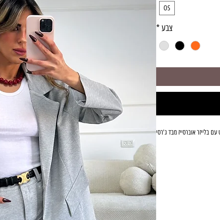
OS
צבע
*
עם בלייזר אוברסייז מבד ג'רסי