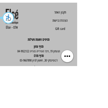
הצהרת נגישות
Else - אלס
Gift card
סניפים ושעות פעילות
סניף צפון
הגעתון 19, כיכר העירייה נהריה
04-9922122
סניף מרכז
ז'בוטינסקי 30, ראשון לציון
03-9667890
:שעות פעילות
א'-ה' : 09:30-19:30
יום ו' : 09:30-14:00
שירות לקוחות
בוטיק אלס - אופנה וסטייל לנשים
בניית אתר -
Wix Expert