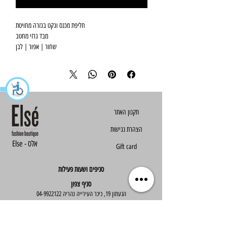
חליפת מכנס וגקט בגזרה מחויטת
מבד גרזי מחטב
שחור | אפור | לבן
הצהרת נגישות
Else - אלס
Gift card
סניפים ושעות פעילות
סניף צפון
הגעתון 19, כיכר העירייה נהריה
04-9922122
סניף מרכז
ז'בוטינסקי 30, ראשון לציון
03-9667890