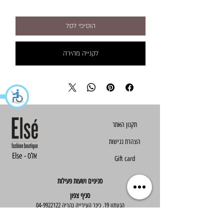
הוסיפי לסל
לקנייה מהירה
הצהרת נגישות
Else - אלס
Gift card
סניפים ושעות פעילות
סניף צפון
הגעתון 19, כיכר העירייה נהריה
04-9922122
סניף מרכז