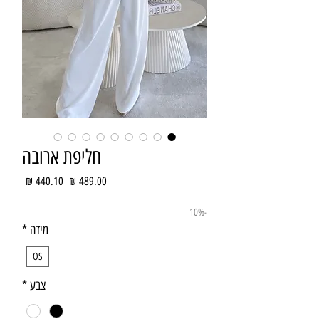
חליפת ארובה
מחיר
מחיר
 ‏489.00 ‏₪ 
רגיל
מבצע
-10%
מידה
*
OS
צבע
*