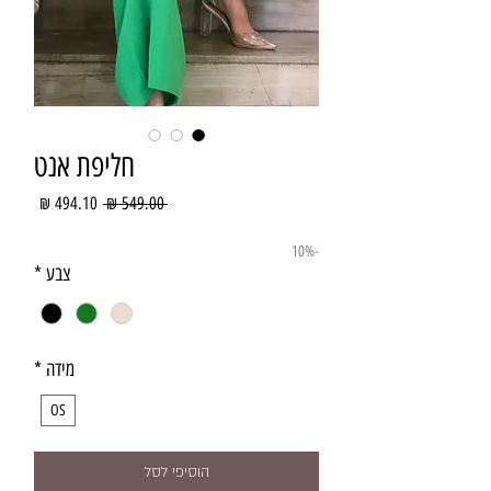
חליפת אנט
מחיר
מחיר
 ‏549.00 ‏₪ 
רגיל
מבצע
-10%
צבע
*
מידה
*
OS
הוסיפי לסל