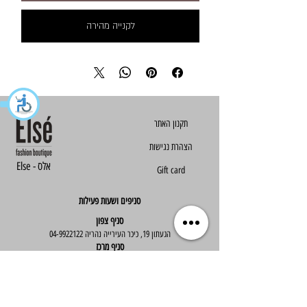
לקנייה מהירה
הצהרת נגישות
Else - אלס
Gift card
סניפים ושעות פעילות
סניף צפון
הגעתון 19, כיכר העירייה נהריה
04-9922122
סניף מרכז
ז'בוטינסקי 30, ראשון לציון
03-9667890
:שעות פעילות
א'-ה' : 09:30-19:30
יום ו' : 09:30-14:00