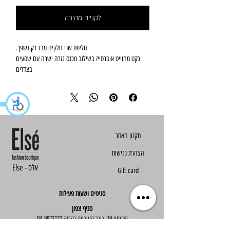
לקנייה מהירה
חליפת שני חלקים מבד דק נשפך.
גקט מחוייט אוברסייז בשילוב מכנס גזרה ישרה עם שסעים
בצדדים
הצהרת נגישות
Else - אלס
Gift card
סניפים ושעות פעילות
סניף צפון
הגעתון 19, כיכר העירייה נהריה
04-9922122
סניף מרכז