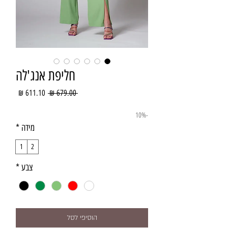
חליפת אנג'לה
מחיר
מחיר
 ‏679.00 ‏₪ 
רגיל
מבצע
-10%
מידה
*
1
2
צבע
*
הוסיפי לסל