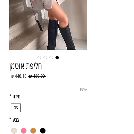
חליפת אוטמן
מחיר
מחיר
 ‏489.00 ‏₪ 
רגיל
מבצע
-10%
מידה
*
OS
צבע
*