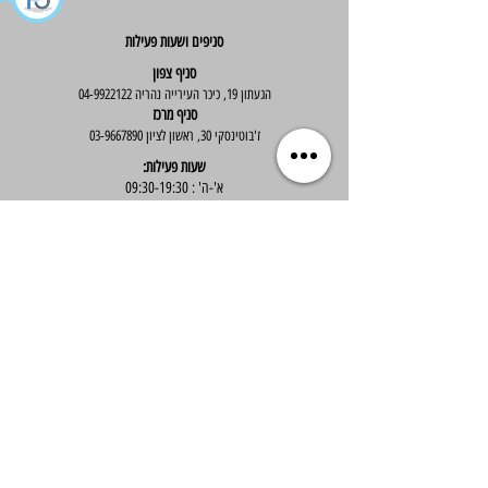
סניפים ושעות פעילות
סניף צפון
הגעתון 19, כיכר העירייה נהריה
04-9922122
סניף מרכז
ז'בוטינסקי 30, ראשון לציון
03-9667890
:שעות פעילות
א'-ה' : 09:30-19:30
יום ו' : 09:30-14:00
שירות לקוחות
בוטיק אלס - אופנה וסטייל לנשים
בניית אתר -
Wix Expert
הצטרפי לניוזלטר שלנו לקבלת עדכונים שווים