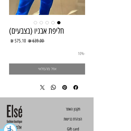
חליפת אבניו (בצבעים)
מחיר
מחיר
 ‏639.00 ‏₪ 
רגיל
מבצע
-10%
אזל מהמלאי
הצהרת נגישות
Else - אלס
Gift card