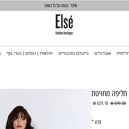
10%
הנחה על כל האתר
ליפות
אוברולים
ג'ינסים ומכנסיים
חולצות | טופים | בגדי גוף
ח
חליפה מחויטת
מחיר
מחיר
 ‏699.00 ‏₪ 
רגיל
מבצע
צבע
*