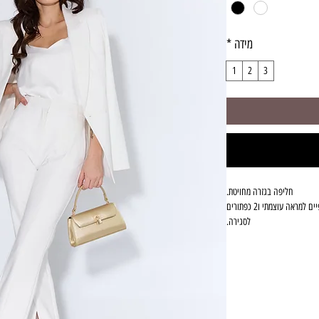
מידה
*
1
2
3
חליפה בגזרה מחויטת.
בנויה מג 'קט אובר-סייז שרוולים ארוכים עם כריות בכתפיים למראה עוצמתי ו2 כפתורים
לסגירה.
גבוה נסגרים מקדימה באמצעות
ריצ'רץ', קרס וכפתור לא גלוי.