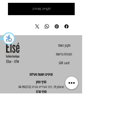
לקנייה מהירה
הצהרת נגישות
Else - אלס
Gift card
סניפים ושעות פעילות
סניף צפון
הגעתון 19, כיכר העירייה נהריה
04-9922122
סניף מרכז
ז'בוטינסקי 30, ראשון לציון
03-9667890
:שעות פעילות
א'-ה' : 09:30-19:30
יום ו' : 09:30-14:00