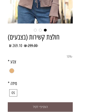
חולצת קשירות (בצבעים)
מחיר
מחיר
 ‏299.00 ‏₪ 
רגיל
מבצע
-10%
צבע
*
מידה
*
OS
הוסיפי לסל