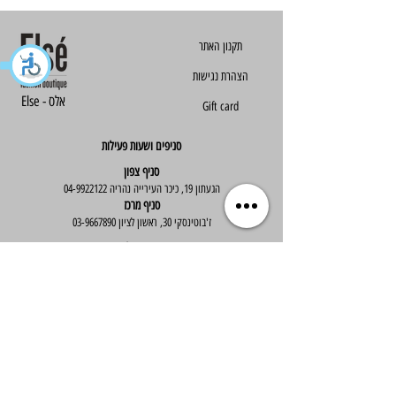
הצהרת נגישות
Else - אלס
Gift card
סניפים ושעות פעילות
סניף צפון
הגעתון 19, כיכר העירייה נהריה
04-9922122
סניף מרכז
ז'בוטינסקי 30, ראשון לציון
03-9667890
:שעות פעילות
א'-ה' : 09:30-19:30
יום ו' : 09:30-14:00
שירות לקוחות
בוטיק אלס - אופנה וסטייל לנשים
בניית אתר -
Wix Expert