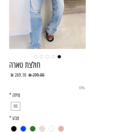
חולצת טארה
מחיר
מחיר
 ‏299.00 ‏₪ 
רגיל
מבצע
-10%
מידה
*
OS
צבע
*