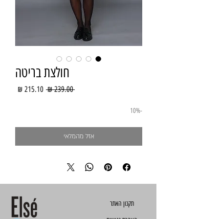
חולצת בריטה
מחיר
מחיר
 ‏239.00 ‏₪ 
רגיל
מבצע
-10%
אזל מהמלאי