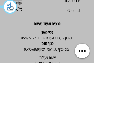
הצהרת נגישות
Else - אלס
Gift card
סניפים ושעות פעילות
סניף צפון
הגעתון 19, כיכר העירייה נהריה
04-9922122
סניף מרכז
ז'בוטינסקי 30, ראשון לציון
03-9667890
:שעות פעילות
א'-ה' : 09:30-19:30
יום ו' : 09:30-14:00
שירות לקוחות
בוטיק אלס - אופנה וסטייל לנשים
בניית אתר -
Wix Expert
הצטרפי לניוזלטר שלנו לקבלת עדכונים שווים