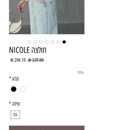
חולצה NICOLE
מחיר
מחיר
 ‏229.00 ‏₪ 
רגיל
מבצע
-10%
צבע
*
מידה
*
OS