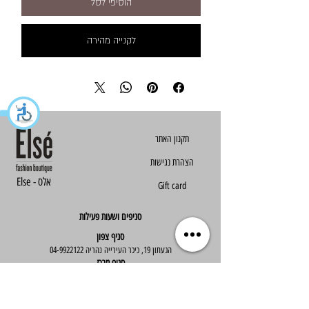
הוסיפי לסל
לקנייה מהירה
הצהרת נגישות
Else - אלס
Gift card
סניפים ושעות פעילות
סניף צפון
הגעתון 19, כיכר העירייה נהריה
04-9922122
סניף מרכז
ז'בוטינסקי 30, ראשון לציון
03-9667890
:שעות פעילות