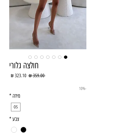
חולצה גלורי
מחיר
מחיר
 ‏359.00 ‏₪ 
רגיל
מבצע
-10%
מידה
*
OS
צבע
*