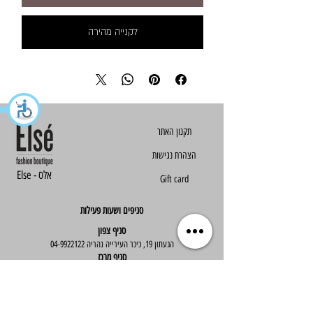
לקנייה מהירה
הצהרת נגישות
Else - אלס
Gift card
סניפים ושעות פעילות
סניף צפון
הגעתון 19, כיכר העירייה נהריה
04-9922122
סניף מרכז
ז'בוטינסקי 30, ראשון לציון
03-9667890
:שעות פעילות
א'-ה' : 09:30-19:30