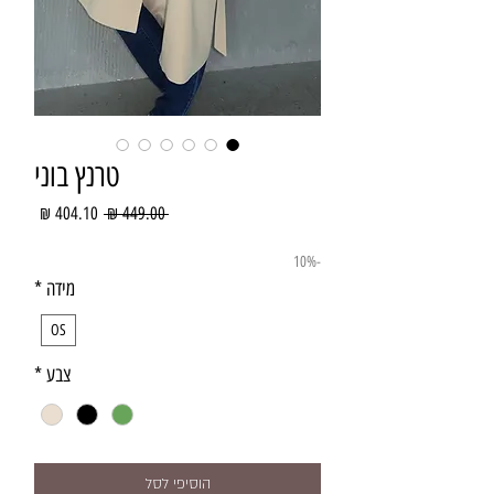
טרנץ בוני
מחיר
מחיר
 ‏449.00 ‏₪ 
רגיל
מבצע
-10%
מידה
*
OS
צבע
*
הוסיפי לסל