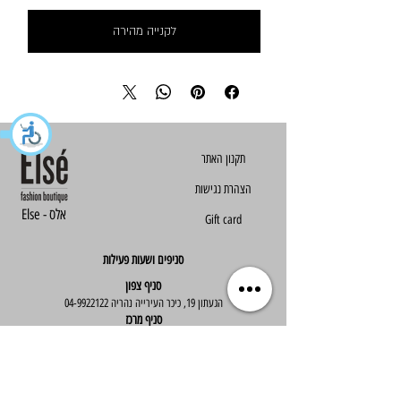
לקנייה מהירה
הצהרת נגישות
Else - אלס
Gift card
סניפים ושעות פעילות
סניף צפון
הגעתון 19, כיכר העירייה נהריה
04-9922122
סניף מרכז
ז'בוטינסקי 30, ראשון לציון
03-9667890
:שעות פעילות
א'-ה' : 09:30-19:30
יום ו' : 09:30-14:00