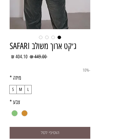
ג׳קט ארוך משולב SAFARI
מחיר
מחיר
 ‏449.00 ‏₪ 
רגיל
מבצע
-10%
מידה
*
S
M
L
צבע
*
הוסיפי לסל