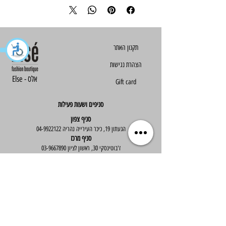
הצהרת נגישות
Else - אלס
Gift card
סניפים ושעות פעילות
סניף צפון
הגעתון 19, כיכר העירייה נהריה
04-9922122
סניף מרכז
ז'בוטינסקי 30, ראשון לציון
03-9667890
:שעות פעילות
א'-ה' : 09:30-19:30
יום ו' : 09:30-14:00
שירות לקוחות