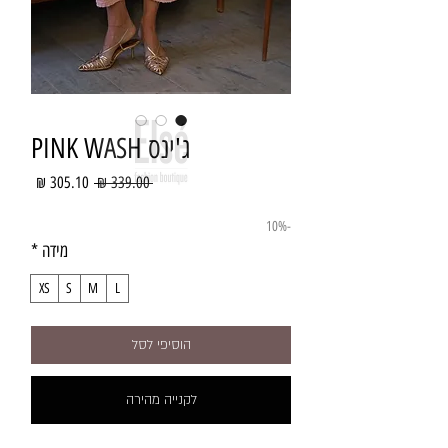
ג'ינס PINK WASH
מחיר
מחיר
 ‏339.00 ‏₪ 
רגיל
מבצע
-10%
מידה
*
XS
S
M
L
הוסיפי לסל
לקנייה מהירה