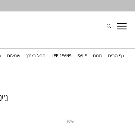
דף הבית
חנות
SALE
LEE JEANS
הכל בלבן
שמלות
ח
ג׳ינס RIS
-10%