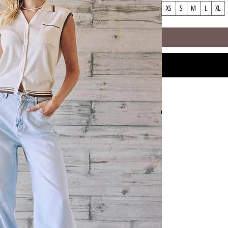
XS
S
M
L
XL