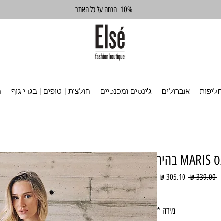
10%
הנחה על כל האתר
ליפות
אוברולים
ג'ינסים ומכנסיים
חולצות | טופים | בגדי גוף
ח
MA בהיר
מחיר
מחיר
 ‏339.00 ‏₪ 
רגיל
מבצע
מידה
*