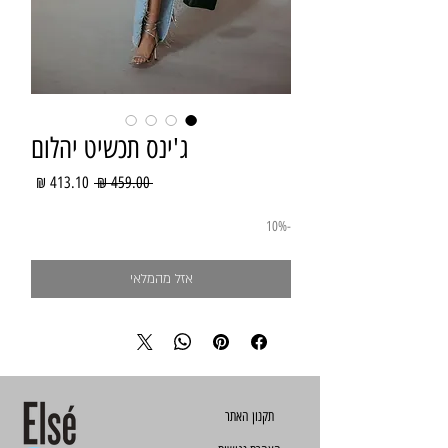
ג'ינס תכשיט יהלום
מחיר
מחיר
 ‏459.00 ‏₪ 
רגיל
מבצע
-10%
אזל מהמלאי