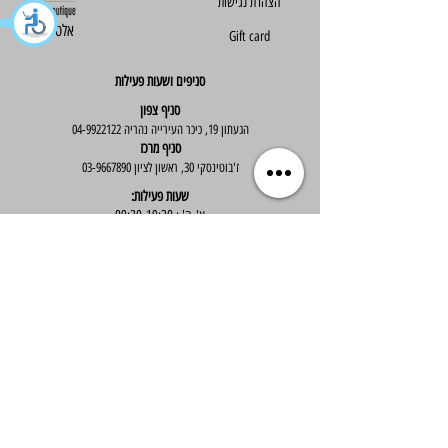
הצהרת נגישות
Else - אלס
Gift card
סניפים ושעות פעילות
סניף צפון
הגעתון 19, כיכר העירייה נהריה
04-9922122
סניף מרכז
ז'בוטינסקי 30, ראשון לציון
03-9667890
:שעות פעילות
א'-ה' : 09:30-19:30
יום ו' : 09:30-14:00
שירות לקוחות
בוטיק אלס - אופנה וסטייל לנשים
בניית אתר -
Wix Expert
הצטרפי לניוזלטר שלנו לקבלת עדכונים שווים