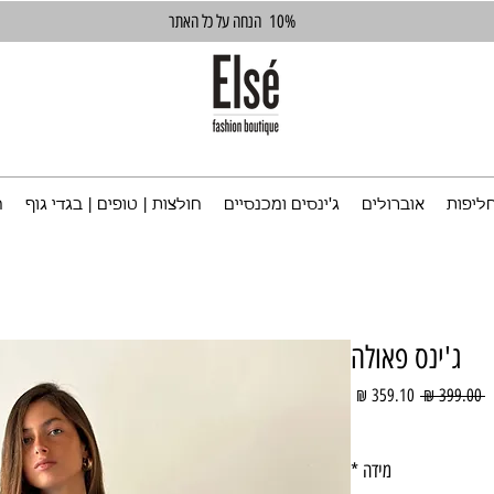
10%
הנחה על כל האתר
ליפות
אוברולים
ג'ינסים ומכנסיים
חולצות | טופים | בגדי גוף
ח
ג'ינס פאולה
מחיר
מחיר
 ‏399.00 ‏₪ 
רגיל
מבצע
מידה
*