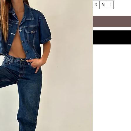
S
M
L