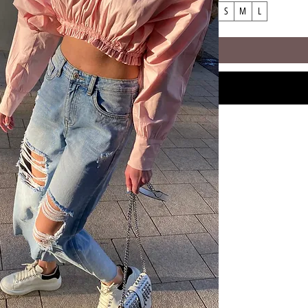
S
M
L