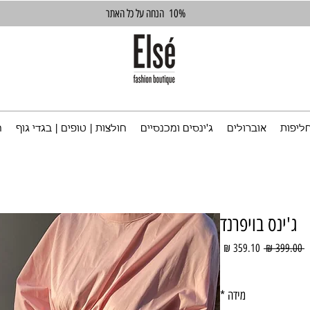
10%
הנחה על כל האתר
ליפות
אוברולים
ג'ינסים ומכנסיים
חולצות | טופים | בגדי גוף
ח
ג'ינס בויפרנד
מחיר
מחיר
 ‏399.00 ‏₪ 
רגיל
מבצע
מידה
*