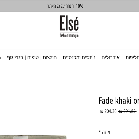
10%
הנחה על כל האתר
ליפות
אוברולים
ג'ינסים ומכנסיים
חולצות | טופים | בגדי גוף
ח
Fade khaki 
מחיר
מחיר
 ‏291.85 ‏₪ 
רגיל
מבצע
מידה
*