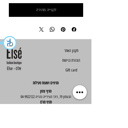
לקנייה מהירה
הצהרת נגישות
Else - אלס
Gift card
סניפים ושעות פעילות
סניף צפון
הגעתון 19, כיכר העירייה נהריה
04-9922122
סניף מרכז
ז'בוטינסקי 30, ראשון לציון
03-9667890
:שעות פעילות
א'-ה' : 09:30-19:30
יום ו' : 09:30-14:00