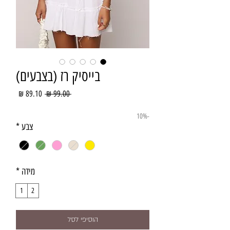
בייסיק רז (בצבעים)
מחיר
מחיר
 ‏99.00 ‏₪ 
רגיל
מבצע
-10%
צבע
*
מידה
*
1
2
הוסיפי לסל