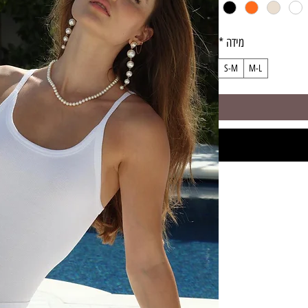
מידה
*
S-M
M-L