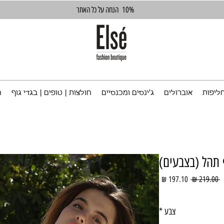
10%
הנחה על כל האתר
ליפות
אוברולים
ג'ינסים ומכנסיים
חולצות | טופים | בגדי גוף
ח
 תהל (בצבעים)
מחיר
מחיר
 ‏219.00 ‏₪ 
רגיל
מבצע
צבע
*